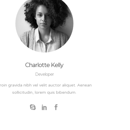
Charlotte Kelly
Developer
roin gravida nibh vel velit auctor aliquet. Aenean
sollicitudin, lorem quis bibendum.