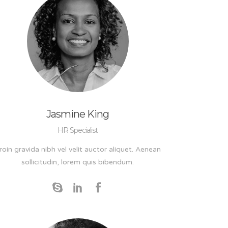
Jasmine King
HR Specialist
roin gravida nibh vel velit auctor aliquet. Aenean
sollicitudin, lorem quis bibendum.